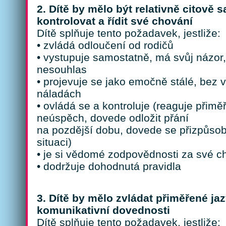
2. Dítě by mělo být relativně citově
kontrolovat a řídit své chování
Dítě splňuje tento požadavek, jestliže:
• zvládá odloučení od rodičů
• vystupuje samostatně, má svůj názor,
nesouhlas
• projevuje se jako emočně stálé, bez 
náladách
• ovládá se a kontroluje (reaguje přim
neúspěch, dovede odložit přání
na pozdější dobu, dovede se přizpůsobit
situaci)
• je si vědomé zodpovědnosti za své c
• dodržuje dohodnutá pravidla
3. Dítě by mělo zvládat přiměřené ja
komunikativní dovednosti
Dítě splňuje tento požadavek, jestliže: