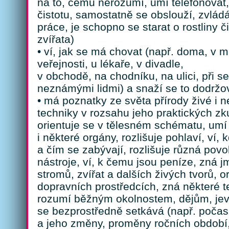
na to, čemu nerozumí, umí telefonovat
čistotu, samostatně se obslouží, zvlád
práce, je schopno se starat o rostliny 
zvířata)
• ví, jak se má chovat (např. doma, v m
veřejnosti, u lékaře, v divadle,
v obchodě, na chodníku, na ulici, při se
neznámými lidmi) a snaží se to dodržo
• má poznatky ze světa přírody živé i než
techniky v rozsahu jeho praktických zk
orientuje se v tělesném schématu, umí
i některé orgány, rozlišuje pohlaví, ví,
a čím se zabývají, rozlišuje různá pov
nástroje, ví, k čemu jsou peníze, zná j
stromů, zvířat a dalších živých tvorů, o
dopravních prostředcích, zná některé te
rozumí běžným okolnostem, dějům, jev
se bezprostředně setkává (např. počas
a jeho změny, proměny ročních období, 