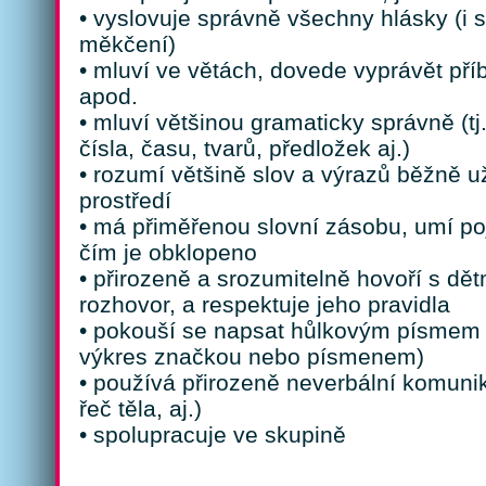
• vyslovuje správně všechny hlásky (i 
měkčení)
• mluví ve větách, dovede vyprávět příb
apod.
• mluví většinou gramaticky správně (tj
čísla, času, tvarů, předložek aj.)
• rozumí většině slov a výrazů běžně u
prostředí
• má přiměřenou slovní zásobu, umí po
čím je obklopeno
• přirozeně a srozumitelně hovoří s dět
rozhovor, a respektuje jeho pravidla
• pokouší se napsat hůlkovým písmem 
výkres značkou nebo písmenem)
• používá přirozeně neverbální komunik
řeč těla, aj.)
• spolupracuje ve skupině