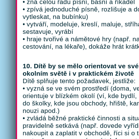
• zná celou řadu písní, básní a říkadel
• zpívá jednoduché písně, rozlišuje a d
vytleskat, na bubínku)
• vytváří, modeluje, kreslí, maluje, stříh
sestavuje, vyrábí
• hraje tvořivé a námětové hry (např. n
cestování, na lékaře), dokáže hrát krátk
10. Dítě by se mělo orientovat ve své
okolním světě i v praktickém životě
Dítě splňuje tento požadavek, jestliže:
• vyzná se ve svém prostředí (doma, ve
orientuje v blízkém okolí (ví, kde bydlí
do školky, kde jsou obchody, hřiště, ka
nouzi apod.)
• zvládá běžné praktické činnosti a sit
pravidelně setkává (např. dovede vyříd
nakoupit a zaplatit v obchodě, říci si o 