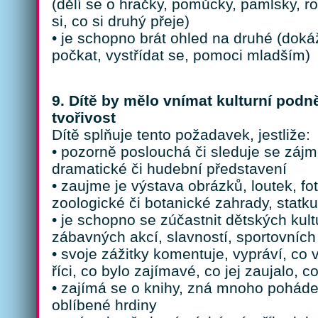
(dělí se o hračky, pomůcky, pamlsky, ro
si, co si druhý přeje)
• je schopno brát ohled na druhé (dok
počkat, vystřídat se, pomoci mladším)
9. Dítě by mělo vnímat kulturní podn
tvořivost
Dítě splňuje tento požadavek, jestliže:
• pozorně poslouchá či sleduje se zájme
dramatické či hudební představení
• zaujme je výstava obrázků, loutek, fot
zoologické či botanické zahrady, statk
• je schopno se zúčastnit dětských kul
zábavných akcí, slavností, sportovních
• svoje zážitky komentuje, vypráví, co 
říci, co bylo zajímavé, co jej zaujalo, 
• zajímá se o knihy, zná mnoho poháde
oblíbené hrdiny