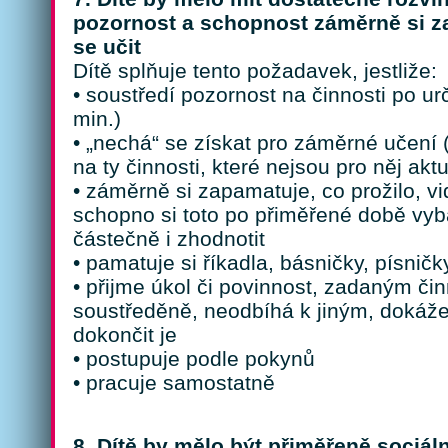
pozornost a schopnost záměrně si 
se učit
Dítě splňuje tento požadavek, jestliže:
• soustředí pozornost na činnosti po ur
min.)
• „nechá“ se získat pro záměrné učení 
na ty činnosti, které nejsou pro něj ak
• záměrně si zapamatuje, co prožilo, vid
schopno si toto po přiměřené době vyb
částečně i zhodnotit
• pamatuje si říkadla, básničky, písničk
• přijme úkol či povinnost, zadaným č
soustředěně, neodbíhá k jiným, dokáže 
dokončit je
• postupuje podle pokynů
• pracuje samostatně
8. Dítě by mělo být přiměřeně sociá