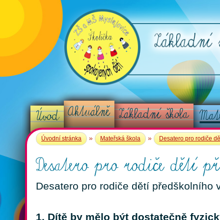
Aktuálně
Základní škola
Mat
Úvod
»
»
Úvodní stránka
Mateřská škola
Desatero pro rodiče dě
Desatero pro rodiče dětí př
Desatero pro rodiče dětí předškolního 
1. Dítě by mělo být dostatečně fyzi