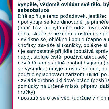
vyspělé, vědomě ovládat své tělo, b
sebeobsluze
Dítě splňuje tento požadavek, jestliže:
• pohybuje se koordinovaně, je přiměř
(např. hází a chytá míč, udrží rovnová
běhá, skáče, v běžném prostředí se p
• svlékne se, oblékne i obuje (zapne a 
knoflíky, zaváže si tkaničky, oblékne si 
• je samostatné při jídle (používá správn
nápoj, stoluje čistě, používá ubrousek)
• zvládá samostatně osobní hygienu (p
se vysmrkat, umyje a osuší si ruce, použ
použije splachovací zařízení, uklidí po
• zvládá drobné úklidové práce (posbír
pomůcky na určené místo, připraví dal
hračky)
• postará se o své věci (udržuje v nich