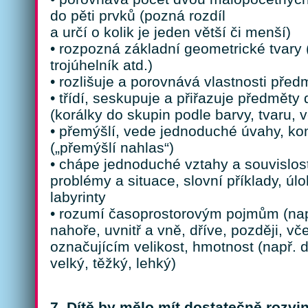
do pěti prvků (pozná rozdíl
a určí o kolik je jeden větší či menší)
• rozpozná základní geometrické tvary (
trojúhelník atd.)
• rozlišuje a porovnává vlastnosti před
• třídí, seskupuje a přiřazuje předměty 
(korálky do skupin podle barvy, tvaru, ve
• přemýšlí, vede jednoduché úvahy, ko
(„přemýšlí nahlas“)
• chápe jednoduché vztahy a souvislost
problémy a situace, slovní příklady, úl
labyrinty
• rozumí časoprostorovým pojmům (např
nahoře, uvnitř a vně, dříve, později, v
označujícím velikost, hmotnost (např. d
velký, těžký, lehký)
7. Dítě by mělo mít dostatečně rozv