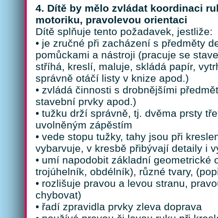
4. Dítě by mělo zvládat koordinaci r
motoriku, pravolevou orientaci
Dítě splňuje tento požadavek, jestliže:
• je zručné při zacházení s předměty d
pomůckami a nástroji (pracuje se stav
stříhá, kreslí, maluje, skládá papír, vyt
správně otáčí listy v knize apod.)
• zvládá činnosti s drobnějšími předmět
stavební prvky apod.)
• tužku drží správně, tj. dvěma prsty tř
uvolněným zápěstím
• vede stopu tužky, tahy jsou při kreslen
vybarvuje, v kresbě přibývají detaily i 
• umí napodobit základní geometrické o
trojúhelník, obdélník), různé tvary, (po
• rozlišuje pravou a levou stranu, prav
chybovat)
• řadí zpravidla prvky zleva doprava