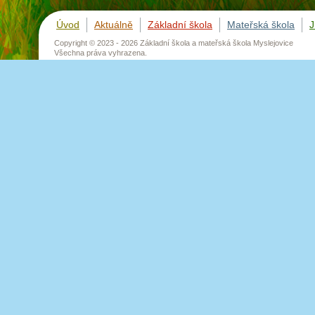
Úvod
Aktuálně
Základní škola
Mateřská škola
J
Copyright © 2023 - 2026
Základní škola a mateřská škola Myslejovice
Všechna práva vyhrazena.