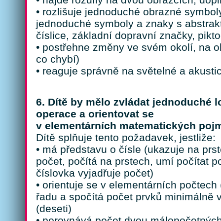
• rozlišuje jednoduché obrazné symbol
jednoduché symboly a znaky s abstrak
číslice, základní dopravní značky, pikt
• postřehne změny ve svém okolí, na o
co chybí)
• reaguje správně na světelné a akusti
6. Dítě by mělo zvládat jednoduché 
operace a orientovat se
v elementárních matematických poj
Dítě splňuje tento požadavek, jestliže:
• má představu o čísle (ukazuje na prs
počet, počítá na prstech, umí počítat p
číslovka vyjadřuje počet)
• orientuje se v elementárních počtech
řadu a spočítá počet prvků minimálně v
(deseti)
• porovnává počet dvou málopočetných 