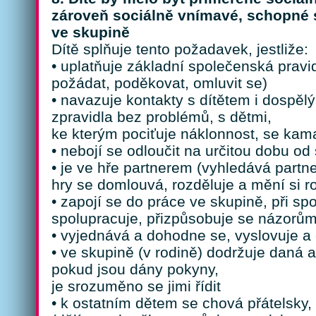
zároveň sociálně vnímavé, schopné s
ve skupině
Dítě splňuje tento požadavek, jestliže:
• uplatňuje základní společenská pravid
požádat, poděkovat, omluvit se)
• navazuje kontakty s dítětem i dospěl
zpravidla bez problémů, s dětmi,
ke kterým pociťuje náklonnost, se kam
• nebojí se odloučit na určitou dobu od
• je ve hře partnerem (vyhledává partn
hry se domlouvá, rozděluje a mění si ro
• zapojí se do práce ve skupině, při s
spolupracuje, přizpůsobuje se názorům
• vyjednává a dohodne se, vyslovuje a 
• ve skupině (v rodině) dodržuje daná 
pokud jsou dány pokyny,
je srozuměno se jimi řídit
• k ostatním dětem se chová přátelsky, 