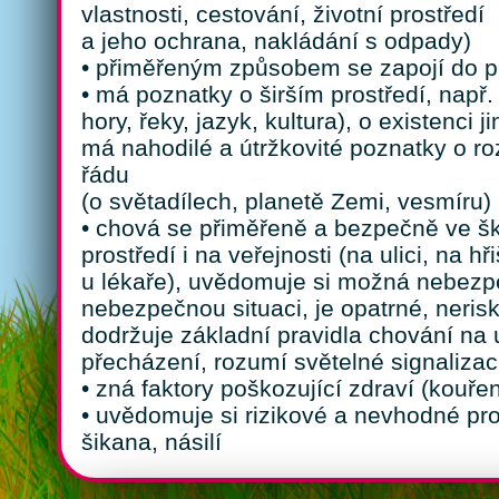
vlastnosti, cestování, životní prostředí
a jeho ochrana, nakládání s odpady)
• přiměřeným způsobem se zapojí do p
• má poznatky o širším prostředí, např.
hory, řeky, jazyk, kultura), o existenci 
má nahodilé a útržkovité poznatky o ro
řádu
(o světadílech, planetě Zemi, vesmíru)
• chová se přiměřeně a bezpečně ve š
prostředí i na veřejnosti (na ulici, na hř
u lékaře), uvědomuje si možná nebezp
nebezpečnou situaci, je opatrné, nerisk
dodržuje základní pravidla chování na u
přecházení, rozumí světelné signalizac
• zná faktory poškozující zdraví (kouřen
• uvědomuje si rizikové a nevhodné pro
šikana, násilí