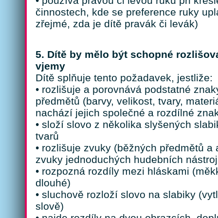
• používá pravou či levou ruku při kresle
činnostech, kde se preference ruky upla
zřejmé, zda je dítě pravák či levák)
5. Dítě by mělo být schopné rozlišov
vjemy
Dítě splňuje tento požadavek, jestliže:
• rozlišuje a porovnává podstatné znaky
předmětů (barvy, velikost, tvary, materiá
nachází jejich společné a rozdílné zna
• složí slovo z několika slyšených slab
tvarů
• rozlišuje zvuky (běžných předmětů a a
zvuky jednoduchých hudebních nástroj
• rozpozná rozdíly mezi hláskami (měkk
dlouhé)
• sluchově rozloží slovo na slabiky (vy
slově)
• najde rozdíly na dvou obrazcích, dopln